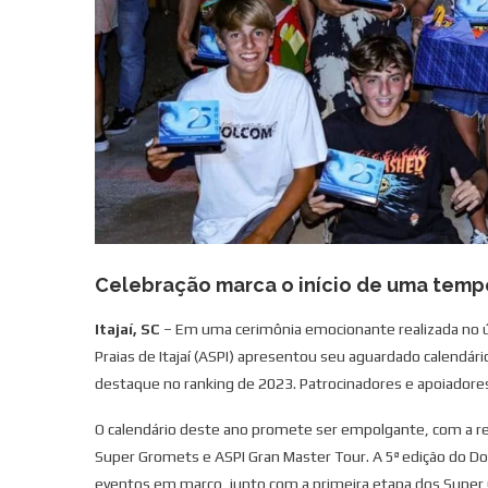
Celebração marca o início de uma temp
Itajaí, SC
– Em uma cerimônia emocionante realizada no últ
Praias de Itajaí (ASPI) apresentou seu aguardado calendá
destaque no ranking de 2023. Patrocinadores e apoia
O calendário deste ano promete ser empolgante, com a real
Super Gromets e ASPI Gran Master Tour. A 5ª edição do D
eventos em março, junto com a primeira etapa dos Super