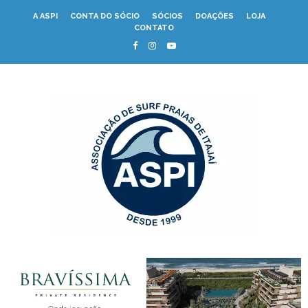
A ASPI
CONTA DO SÓCIO
SÓCIOS
DOAÇÕES
LOJA
CONTATO