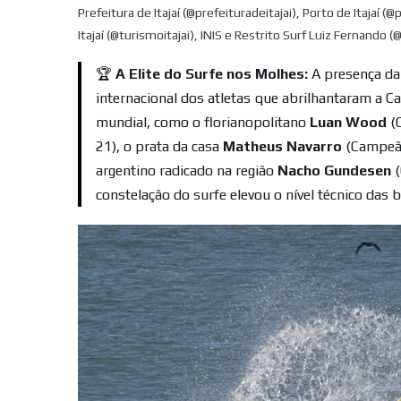
Prefeitura de Itajaí (@prefeituradeitajai), Porto de Itajaí (@
Itajaí (@turismoitajai), INIS e Restrito Surf Luiz Fernando 
🏆
A Elite do Surfe nos Molhes:
A presença da
internacional dos atletas que abrilhantaram a C
mundial, como o florianopolitano
Luan Wood
(
21), o prata da casa
Matheus Navarro
(Campeão
argentino radicado na região
Nacho Gundesen
(
constelação do surfe elevou o nível técnico das