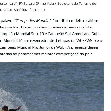
porto_itajai), FMEL Itajaí (@fmel.itajai), Secretaria de Turismo de
(@restrito_surf_luiz_fernando).
 palavra
“Campeões Mundiais”
no título reflete o calibre
ategoria Pro. O evento reuniu nomes de peso do surfe
Campeão Mundial Sub-18 e Campeão Sul-Americano Sub-
 Mundial Júnior e vencedor de 4 etapas da WQS/WSL) e o
Campeão Mundial Pro Junior da WSL). A presença dessa
 baterias ao patamar das maiores competições do país.