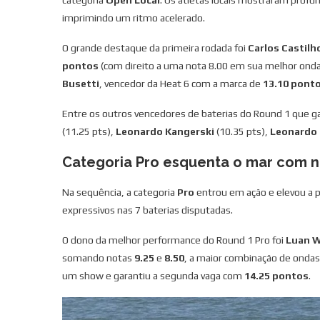
categoria
Open Local
. Os atletas locais mostraram prof
imprimindo um ritmo acelerado.
O grande destaque da primeira rodada foi
Carlos Castilh
pontos
(com direito a uma nota 8.00 em sua melhor onda
Busetti
, vencedor da Heat 6 com a marca de
13.10 pont
Entre os outros vencedores de baterias do Round 1 que g
(11.25 pts),
Leonardo Kangerski
(10.35 pts),
Leonardo 
Categoria Pro esquenta o mar com n
Na sequência, a categoria
Pro
entrou em ação e elevou a 
expressivos nas 7 baterias disputadas.
O dono da melhor performance do Round 1 Pro foi
Luan 
somando notas
9.25
e
8.50
, a maior combinação de ondas
um show e garantiu a segunda vaga com
14.25 pontos
.