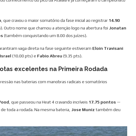
undo conhecimento do pico da Atalaia e já começaram o campeonato
o
, que cravou o maior somatório da fase inicial ao registrar
14.90
). Outro nome que chamou a atenção logo na abertura foi
Jonatan
os
(também conquistando um 8.00 dos juízes).
arantiram vaga direta na fase seguinte estiveram
Eloin Travisani
Israel
(10.00 pts) e
Fabio Abreu
(9.35 pts).
otas excelentes na Primeira Rodada
pressão nas baterias com manobras radicais e somatórios
Wood
, que passeou na Heat 4 cravando incríveis
17.75 pontos
—
 de toda a rodada. Na mesma bateria,
Jose Muniz
também deu