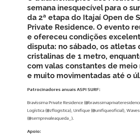
semana inesquecível para o sur
da
2ª etapa do Itajaí Open de S
Private Residence. O evento 
e ofereceu condições excelent
disputa: no sábado, os atleta
cristalinas de
1 metro
, enquan
com valas constantes de
meio
e muito movimentadas até o úl
Patrocinadores anuais ASPI SURF:
Bravíssima Private Residence (@bravissimaprivateresidence),
Logística (@zflogistica), Unifique (@unifiqueoficial), W
(@semprevaleaqueda_).
Apoio: