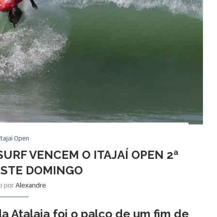
Itajaí Open
URF VENCEM O ITAJAÍ OPEN 2ª
ESTE DOMINGO
to por
Alexandre
a Atalaia
foi o palco de um fim de