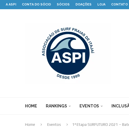
A ASPI
CONTA DO SÓCIO
SÓCIOS
DOAÇÕES
LOJA
CONTATO
HOME
RANKINGS
EVENTOS
INCLUSÃ
Home
Eventos
1ª Etapa SURFUTURO 2021 – Bater