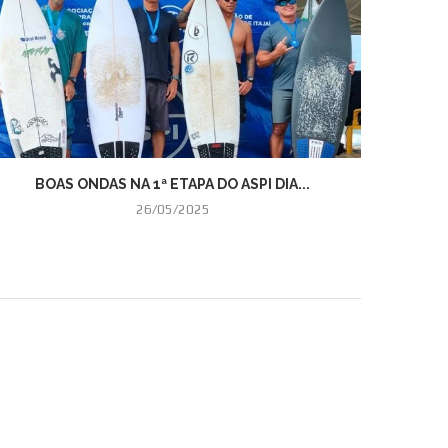
BOAS ONDAS NA 1ª ETAPA DO ASPI DIA...
ASPI 
26/05/2025