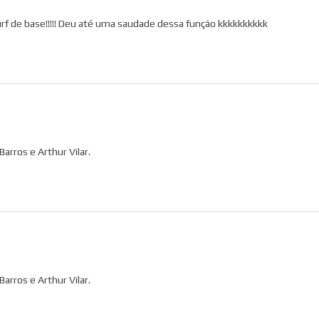
urf de base!!!!! Deu até uma saudade dessa função kkkkkkkkkk
arros e Arthur Vilar.
arros e Arthur Vilar.