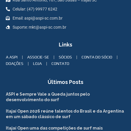
Rua Santo Antônio, 167, São Judas – Itajaí/SC
Celular: (47) 99977 6242
Email: aspi@aspi-sc.com.br
Suporte: mkt@aspi-sc.com.br
Links
A ASPI
ASSOCIE-SE
SÓCIOS
CONTA DO SÓCIO
DOAÇÕES
LOJA
CONTATO
Últimos Posts
ASPI e Sempre Vale a Queda juntos pelo
desenvolvimento do surf
Itajaí Open 2026 reúne talentos do Brasil e da Argentina
em um sábado clássico de surf
Itajaí Open uma das competições de surf mais