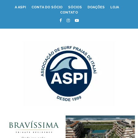
A ASPI
CONTA DO SÓCIO
SÓCIOS
DOAÇÕES
LOJA
CONTATO