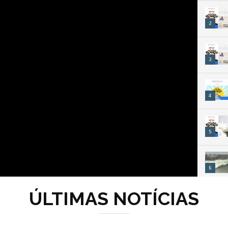
2
3
4
5
6
ÚLTIMAS NOTÍCIAS
7