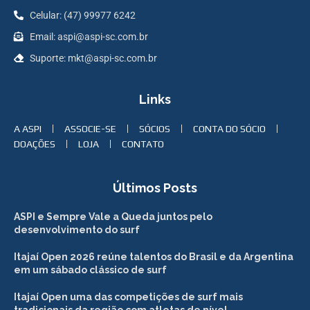
Celular: (47) 99977 6242
Email: aspi@aspi-sc.com.br
Suporte: mkt@aspi-sc.com.br
Links
A ASPI
ASSOCIE-SE
SÓCIOS
CONTA DO SÓCIO
DOAÇÕES
LOJA
CONTATO
Últimos Posts
ASPI e Sempre Vale a Queda juntos pelo
desenvolvimento do surf
Itajaí Open 2026 reúne talentos do Brasil e da Argentina
em um sábado clássico de surf
Itajaí Open uma das competições de surf mais
tradicionais da região com atletas de nível