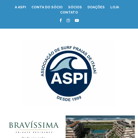
A ASPI
CONTA DO SÓCIO
SÓCIOS
DOAÇÕES
LOJA
CONTATO