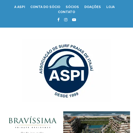
A ASPI
CONTA DO SÓCIO
SÓCIOS
DOAÇÕES
LOJA
CONTATO