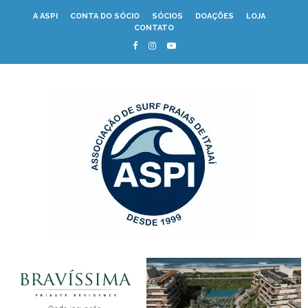
A ASPI
CONTA DO SÓCIO
SÓCIOS
DOAÇÕES
LOJA
CONTATO