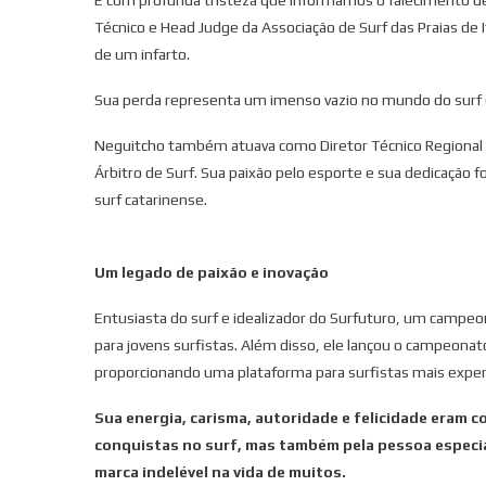
Técnico e Head Judge da Associação de Surf das Praias de I
de um infarto.
Sua perda representa um imenso vazio no mundo do surf ca
Neguitcho também atuava como Diretor Técnico Regional N
Árbitro de Surf. Sua paixão pelo esporte e sua dedicação
surf catarinense.
Um legado de paixão e inovação
Entusiasta do surf e idealizador do Surfuturo, um campe
para jovens surfistas. Além disso, ele lançou o campeonato
proporcionando uma plataforma para surfistas mais exper
Sua energia, carisma, autoridade e felicidade eram 
conquistas no surf, mas também pela pessoa especia
marca indelével na vida de muitos.