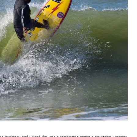
 Erivelton José Cristóvôn, mais conhecido como Neguitcho, Diretor