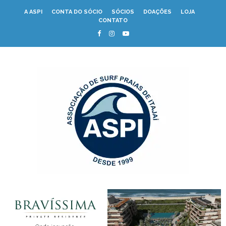
A ASPI
CONTA DO SÓCIO
SÓCIOS
DOAÇÕES
LOJA
CONTATO