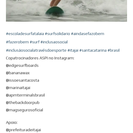
#escoladesurfatalaia
#surfsolidario
#aindasefazobem
#fazerobem
#surf
#inclusaosocial
#inclusãosocialatravésdoesporte
#itajai
#santacatarina
#brasil
Copatrocinadores ASPI no Instagram:
@edgesurfboards
@bananawax
@issoesantacosta
@marinaitajai
@apmterminalsbrasil
@thebackdoorpub
@magsegurosoficial
Apoio:
@prefeituradeitajai