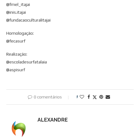
@fmel_itajai
@inis.itajai
@fundacaoculturalitajai
Homologação:
@fecasurf
Realização:
@escoladesurfatalaia
@aspisurf
0 comentários
1
ALEXANDRE