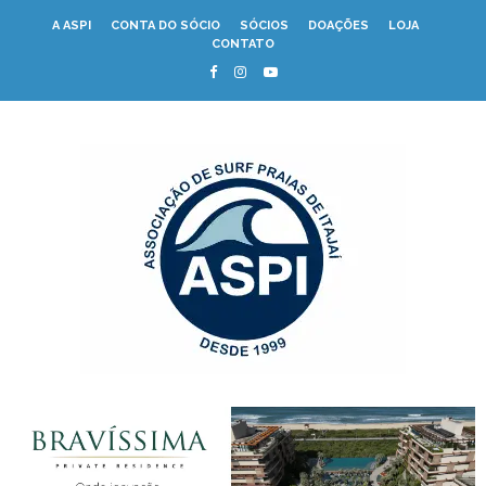
A ASPI
CONTA DO SÓCIO
SÓCIOS
DOAÇÕES
LOJA
CONTATO