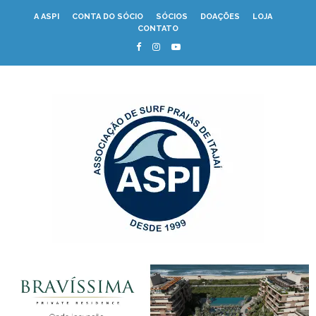
A ASPI
CONTA DO SÓCIO
SÓCIOS
DOAÇÕES
LOJA
CONTATO