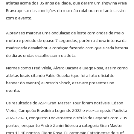
atletas acima dos 35 anos de idade, que deram um show na Praia
Brava apesar das condições do mar não colaborarem tanto assim
com o evento.
A previsão marcava uma ondulação de leste com ondas de meio
metro e período de quase 7 segundos, porém a chuva intensa da
madrugada desalinhou a condição fazendo com que a cada bateria
do dia as ondas escolhessem o atleta.
Nomes como Fred Vilela, Álvaro Bacana e Diego Rosa, assim como
atletas locais citando Fábio Guaeka (que foi a foto oficial do
banner do evento) e Ricardo Shock, estavam presentes no
evento.
Os resultados do ASPI Gran-Master Tour foram notáveis. Edson
Vieira, Campeão Brasileiro Legends 2022 e vice-campeão Paulista
2022/2023, conquistou novamente o título de Legends com 7.05
pontos, enquanto André Zanini liderou a categoria Gran Master
com 11.10 pontos. Diego Rosa, Bi-campeão Catarinense de surf