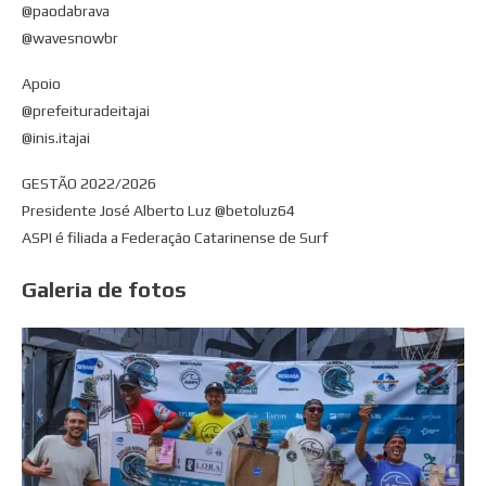
@paodabrava
@wavesnowbr
Apoio
@prefeituradeitajai
@inis.itajai
GESTÃO 2022/2026
Presidente José Alberto Luz @betoluz64
ASPI é filiada a Federação Catarinense de Surf
Galeria de fotos