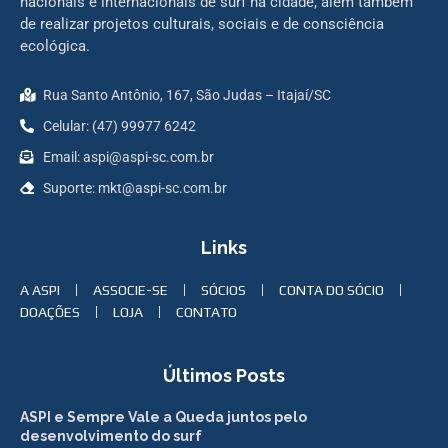
nacionais e internacionais de surf na cidade, além também
de realizar projetos culturais, sociais e de consciência
ecológica.
Rua Santo Antônio, 167, São Judas – Itajaí/SC
Celular: (47) 99977 6242
Email: aspi@aspi-sc.com.br
Suporte: mkt@aspi-sc.com.br
Links
A ASPI
ASSOCIE-SE
SÓCIOS
CONTA DO SÓCIO
DOAÇÕES
LOJA
CONTATO
Últimos Posts
ASPI e Sempre Vale a Queda juntos pelo
desenvolvimento do surf