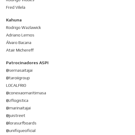
Fred Vilela
Kahuna
Rodrigo Wazlawick
Adriano Lemos
Álvaro Bacana
Atair Michereff
Patrocinadores ASPI
@semasaitajai
@taroiigroup
LOCALFRIO
@conexaomaritimasa
@zflogistica
@marinaitajai
@juistreet
@lorasurfboards
@unifiqueoficial