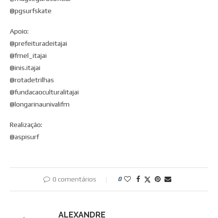
@pgsurfskate
Apoio:
@prefeituradeitajai
@fmel_itajai
@inis.itajai
@rotadetrilhas
@fundacaoculturalitajai
@longarinaunivalifm
Realização:
@aspisurf
0 comentários
0
ALEXANDRE