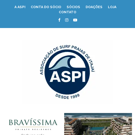
A ASPI
CONTA DO SÓCIO
SÓCIOS
DOAÇÕES
LOJA
CONTATO