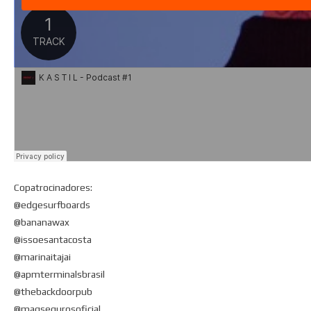
Copatrocinadores:
@edgesurfboards
@bananawax
@issoesantacosta
@marinaitajai
@apmterminalsbrasil
@thebackdoorpub
@magsegurosoficial