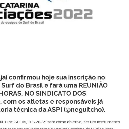
jaí confirmou hoje sua inscrição no
Surf do Brasil e fará uma REUNIÃO
9 HORAS, NO SINDICATO DOS
om os atletas e responsáveis já
oria técnica da ASPI (@neguitcho).
A INTERASSOCIAÇÕES 2022” tem como objetivo, ser um instrumento
petições por equipes; como o Circuito Brasileiro de Surf de Base