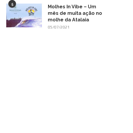
5
Molhes In Vibe – Um
mês de muita ação no
molhe da Atalaia
05/07/2021
VALENTINA ZANONI TORNA-SE
ASPI ANUNCIA CALENDÁR
CAMPEÃ BRASILEIRA NA SUB-14
EVENTOS 2025: MOLHES 
E...
27/02/2025
12/05/2025