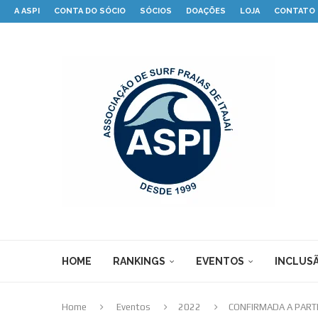
A ASPI
CONTA DO SÓCIO
SÓCIOS
DOAÇÕES
LOJA
CONTATO
HOME
RANKINGS
EVENTOS
INCLUSÃ
Home
Eventos
2022
CONFIRMADA A PARTI