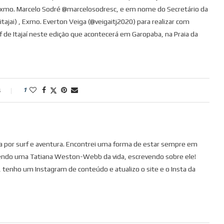
 Exmo. Marcelo Sodré @marcelosodresc, e em nome do Secretário da
tajai) , Exmo. Everton Veiga (@veigaitj2020) para realizar com
f de Itajaí neste edição que acontecerá em Garopaba, na Praia da
s
1
ada por surf e aventura. Encontrei uma forma de estar sempre em
ndo uma Tatiana Weston-Webb da vida, escrevendo sobre ele!
tenho um Instagram de conteúdo e atualizo o site e o Insta da