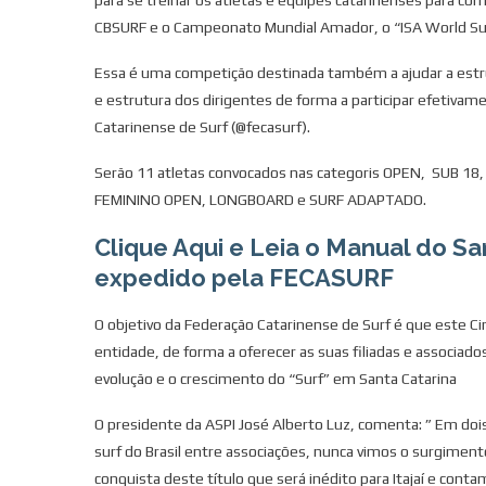
CBSURF e o Campeonato Mundial Amador, o “ISA World Su
Essa é uma competição destinada também a ajudar a estrut
e estrutura dos dirigentes de forma a participar efetivam
Catarinense de Surf (@fecasurf).
Serão 11 atletas convocados nas categoris OPEN, SUB 18
FEMININO OPEN, LONGBOARD e SURF ADAPTADO.
Clique Aqui e Leia o Manual do S
expedido pela FECASURF
O objetivo da Federação Catarinense de Surf é que este 
entidade, de forma a oferecer as suas filiadas e associado
evolução e o crescimento do “Surf” em Santa Catarina
O presidente da ASPI José Alberto Luz, comenta: ” Em dois
surf do Brasil entre associações, nunca vimos o surgimen
conquista deste título que será inédito para Itajaí e conta