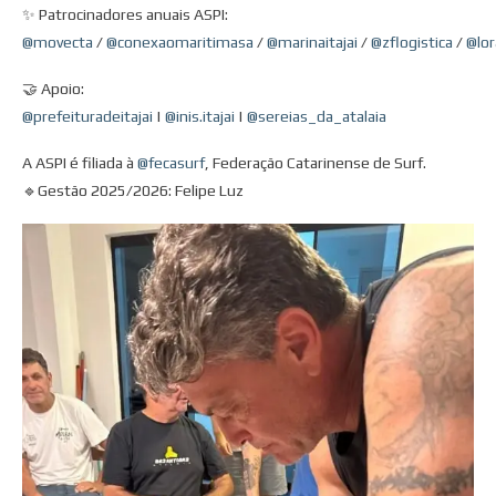
✨ Patrocinadores anuais ASPI:
@movecta
/
@conexaomaritimasa
/
@marinaitajai
/
@zflogistica
/
@lor
🤝 Apoio:
@prefeituradeitajai
|
@inis.itajai
|
@sereias_da_atalaia
A ASPI é filiada à
@fecasurf
, Federação Catarinense de Surf.
🔹️Gestão 2025/2026: Felipe Luz