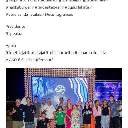
@tacprintcomunicacaovisual / @q5madalu / @paodabrava /
@hanksburger / @faroestebeer / @pgsurfskate /
@sereias_da_atalaia / @ecofragrances
Presidente
@lipealuz
Apoio
@fmel.itajai @inis.itajai @robisoncoelho @annacarolinaadv
A ASPI é filiada a @fecasurf