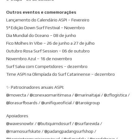
Outros eventos e comemorações
Lançamento do Calendário ASPI – Fevereiro
5ª Edição Down Surf Festival – Novembro
Dia Mundial do Oceano – 08 de junho
Fico Molhes In Vibe – 26 de junho a 27 de julho
Outubro Rosa Surf Session – 06 de outubro
Novembro Azul – 16 de novembro
Surf Salva com Competidores – dezembro
Time ASPI na Olimpíada do Surf Catarinense – dezembro
✨ Patrocinadores anuais ASPI:
@movecta / @conexaomaritimasa / @marinaitajai / @zflogistica /
@lorasurfboards / @unifiqueoficial / @taroiigroup
Apoiadores
@wavesnowbr / @butiquimdosurf / @surfarevida /
@mamosurfskate / @padangpadangsurfshop /