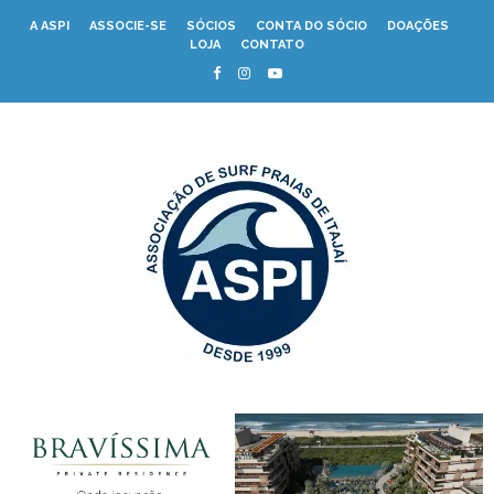
A ASPI
ASSOCIE-SE
SÓCIOS
CONTA DO SÓCIO
DOAÇÕES
LOJA
CONTATO