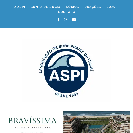
A ASPI
CONTA DO SÓCIO
SÓCIOS
DOAÇÕES
LOJA
CONTATO