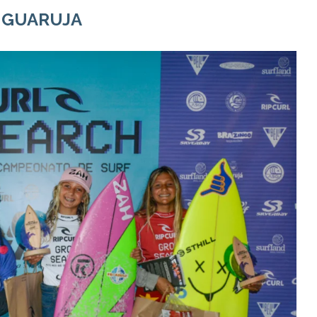
:
GUARUJA