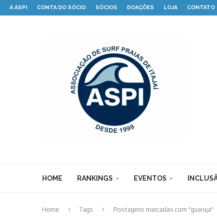
A ASPI
CONTA DO SÓCIO
SÓCIOS
DOAÇÕES
LOJA
CONTATO
HOME
RANKINGS
EVENTOS
INCLUSÃ
Home
Tags
Postagens marcadas com "guaruja"