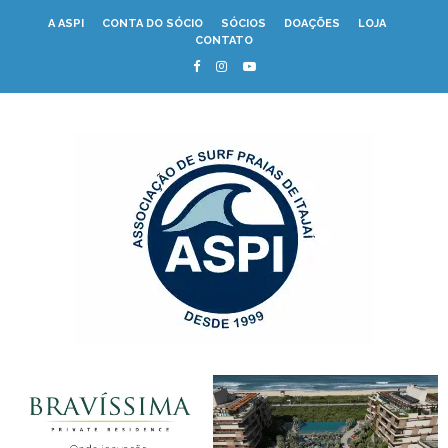
A ASPI
CONTA DO SÓCIO
SÓCIOS
DOAÇÕES
LOJA
CONTATO