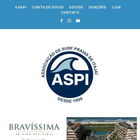
A ASPI
CONTA DO SÓCIO
SÓCIOS
DOAÇÕES
LOJA
CONTATO