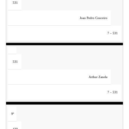
531
Joao Pedro Couceiro
7 – 531
531
Arthur Zanela
7 – 531
9º
430