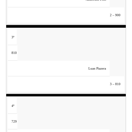
2 – 900
3º
810
Luan Piazera
3 – 810
4º
729