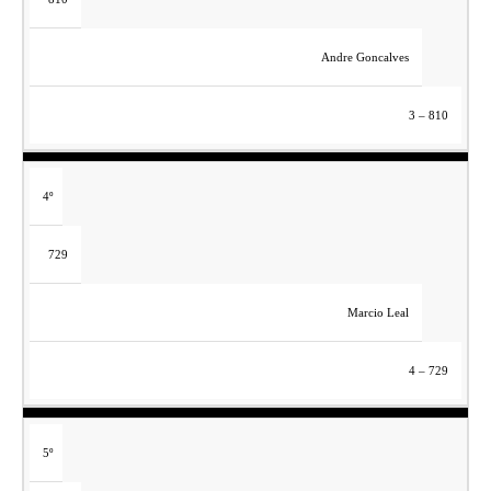
Andre Goncalves
3 – 810
4º
729
Marcio Leal
4 – 729
5º