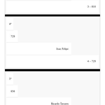
3 – 810
4º
729
Joao Felipe
4 – 729
5º
656
Ricardo Tavares