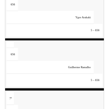
656
Ygor Arakaki
5 – 656
656
Guilherme Ramalho
5 – 656
7º