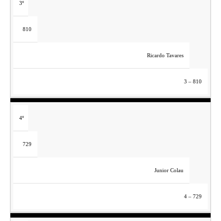
3º
810
Ricardo Tavares
3 – 810
4º
729
Junior Colau
4 – 729