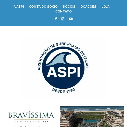
A ASPI
CONTA DO SÓCIO
SÓCIOS
DOAÇÕES
LOJA
CONTATO