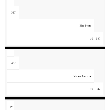
387
Elio Pesao
10 – 387
387
Dickison Queiroz
10 – 387
13º