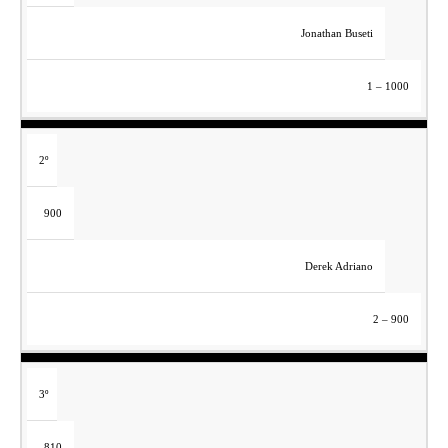
Jonathan Buseti
1 – 1000
2º
900
Derek Adriano
2 – 900
3º
810