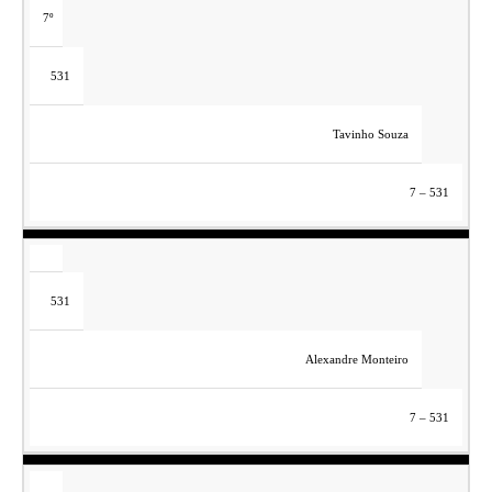
7º
531
Tavinho Souza
7 – 531
531
Alexandre Monteiro
7 – 531