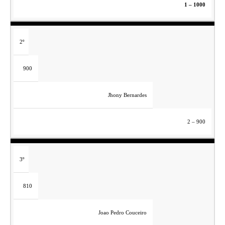
1 – 1000
2º
900
Jhony Bernardes
2 – 900
3º
810
Joao Pedro Couceiro