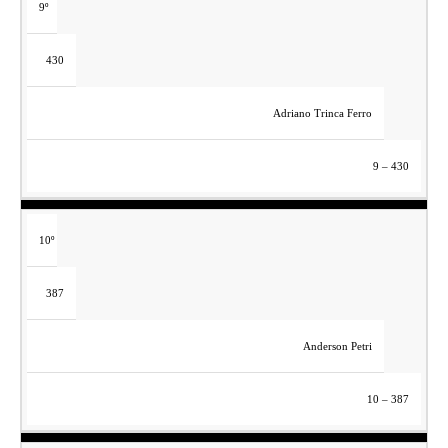
9º
430
Adriano Trinca Ferro
9 – 430
10º
387
Anderson Petri
10 – 387