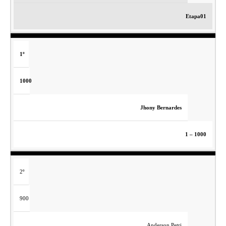
Etapa01
1º
1000
Jhony Bernardes
1 – 1000
2º
900
Anderson Petri