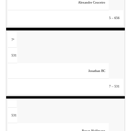
Alexandre Couceiro
5 – 656
7º
531
Jonathan BC
7 – 531
531
Renan Hoffmann