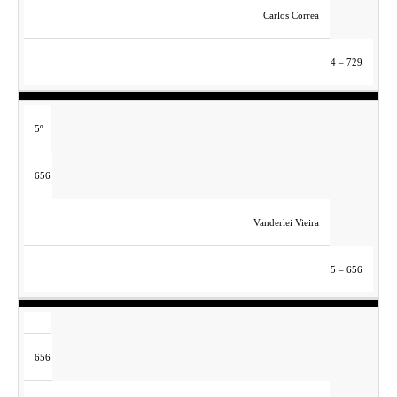
Carlos Correa
4 – 729
5º
656
Vanderlei Vieira
5 – 656
656