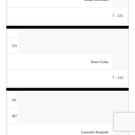
7 – 531
531
Junior Colau
7 – 531
10º
387
Leonardo Kangeski