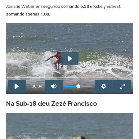
Josiane Weber em segundo somando
5.50
e Kskely Schiestl
somando apenas
1.00
.
PLAY
00:04
Na Sub-18 deu Zezé Francisco