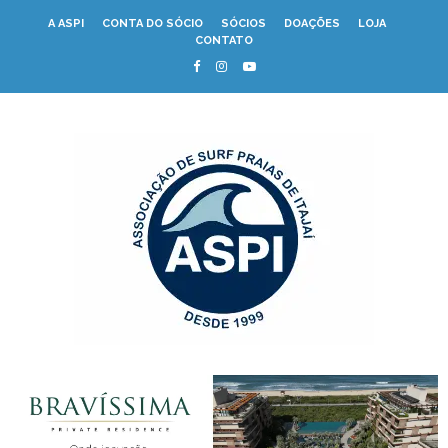
A ASPI
CONTA DO SÓCIO
SÓCIOS
DOAÇÕES
LOJA
CONTATO