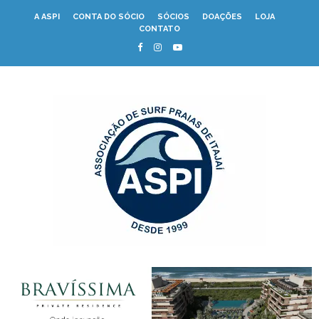
A ASPI
CONTA DO SÓCIO
SÓCIOS
DOAÇÕES
LOJA
CONTATO