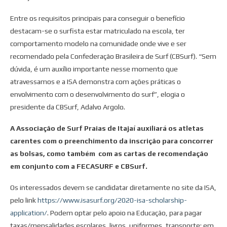
Entre os requisitos principais para conseguir o benefício
destacam-se o surfista estar matriculado na escola, ter
comportamento modelo na comunidade onde vive e ser
recomendado pela Confederação Brasileira de Surf (CBSurf). “Sem
dúvida, é um auxílio importante nesse momento que
atravessamos e a ISA demonstra com ações práticas o
envolvimento com o desenvolvimento do surf”, elogia o
presidente da CBSurf, Adalvo Argolo.
A Associação de Surf Praias de Itajaí auxiliará os atletas
carentes com o preenchimento da inscrição para concorrer
as bolsas, como também com as cartas de recomendação
em conjunto com a FECASURF e CBSurf.
Os interessados devem se candidatar diretamente no site da ISA,
pelo link
https://www.isasurf.org/2020-isa-scholarship-
application/
. Podem optar pelo apoio na Educação, para pagar
taxas/mensalidades escolares, livros, uniformes, transporte; em