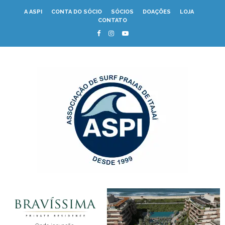
A ASPI
CONTA DO SÓCIO
SÓCIOS
DOAÇÕES
LOJA
CONTATO