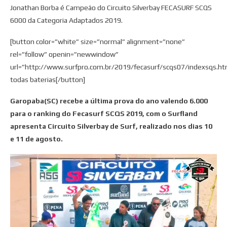
Jonathan Borba é Campeão do Circuito Silverbay FECASURF SCQS
6000 da Categoria Adaptados 2019.
[button color=”white” size=”normal” alignment=”none”
rel=”follow” openin=”newwindow”
url=”http://www.surfpro.com.br/2019/fecasurf/scqs07/indexsqs.ht
todas baterias[/button]
Garopaba(SC) recebe a última prova do ano valendo 6.000
para o ranking do Fecasurf SCQS 2019, com o Surfland
apresenta Circuito Silverbay de Surf, realizado nos dias 10
e 11 de agosto.