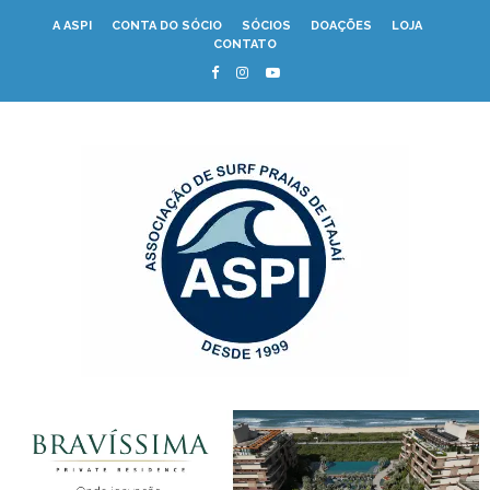
A ASPI
CONTA DO SÓCIO
SÓCIOS
DOAÇÕES
LOJA
CONTATO