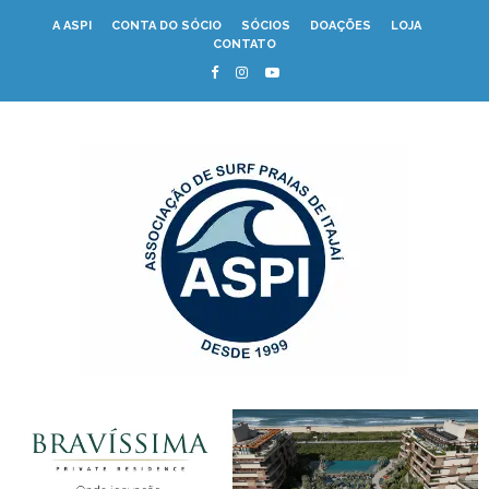
A ASPI
CONTA DO SÓCIO
SÓCIOS
DOAÇÕES
LOJA
CONTATO