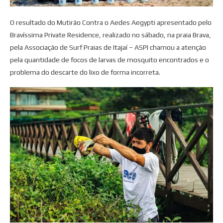
O resultado do Mutirão Contra o Aedes Aegypti apresentado pelo
Bravíssima Private Residence, realizado no sábado, na praia Brava,
pela Associação de Surf Praias de Itajaí – ASPI chamou a atenção
pela quantidade de focos de larvas de mosquito encontrados e o
problema do descarte do lixo de forma incorreta.