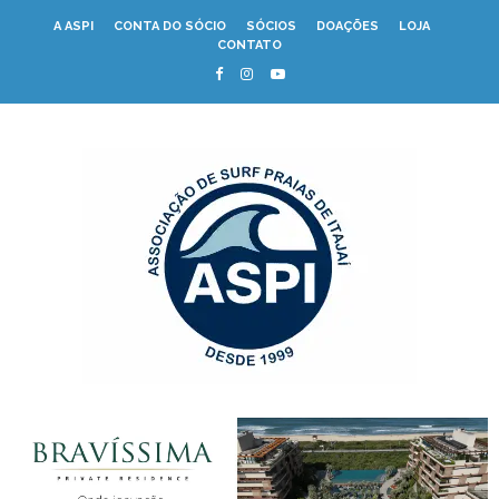
A ASPI
CONTA DO SÓCIO
SÓCIOS
DOAÇÕES
LOJA
CONTATO