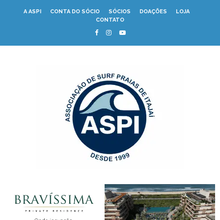
A ASPI
CONTA DO SÓCIO
SÓCIOS
DOAÇÕES
LOJA
CONTATO