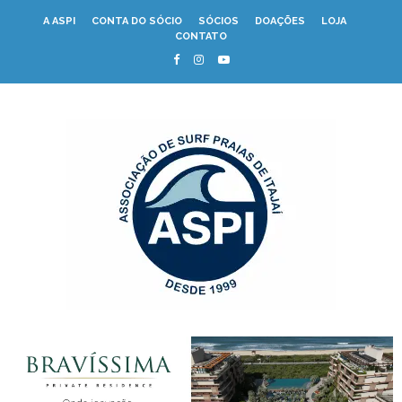
A ASPI
CONTA DO SÓCIO
SÓCIOS
DOAÇÕES
LOJA
CONTATO