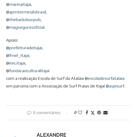
@marinaitajai
,
@apmterminalsbrasil
,
@thebackdoorpub
,
@magsegurosoficial.
Apoio:
@prefeituradeitajai
,
@fmel_itajai
,
@inis.itajai
,
@fundacaoculturalitajai
com a realização Escola de Surf da Atalaia
@escoladesurfatalaia
em parceria com a Associação de Surf Praias de Itajaí
@aspisurf
.
0 comentários
0
ALEXANDRE